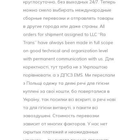
круглосуточно, без выходных 24/7. Теперь
можно смело выбирать международные
сборные перевозки и отправлять товары
в другие города или даже страны. All
orders for shipment assigned to LLC “Ra
Trans” have always been made in full scope
on good technical and organization level
with permanent communication with us. Для
коректності, тут треба не з Укрпоштою
порівнювати, а з ДПСЗ EMS. Ми переслали
з Польщі одежу та деякі речі для гігієни
куплені за свої кошти, бо поверталися в
Україну, так посилки всі вскриті, а речі нові
та для гігієни витянуті, з пакети всі
завоздушені. Стоимость перевозки
зависит от многих факторов. У нас нет
скрытых платежей и неожиданных