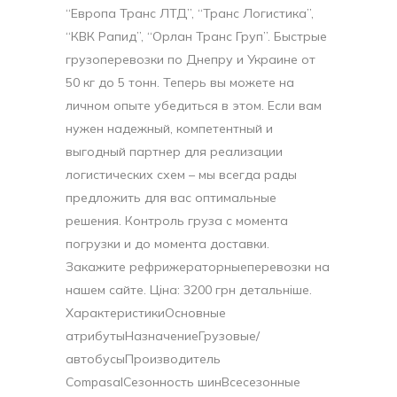
“Европа Транс ЛТД”, “Транс Логистика”,
“КВК Рапид”, “Орлан Транс Груп”. Быстрые
грузоперевозки по Днепру и Украине от
50 кг до 5 тонн. Теперь вы можете на
личном опыте убедиться в этом. Если вам
нужен надежный, компетентный и
выгодный партнер для реализации
логистических схем – мы всегда рады
предложить для вас оптимальные
решения. Контроль груза с момента
погрузки и до момента доставки.
Закажите рефрижераторныеперевозки на
нашем сайте. Ціна: 3200 грн детальніше.
ХарактеристикиОсновные
атрибутыНазначениеГрузовые/
автобусыПроизводитель
CompasalСезонность шинВсесезонные