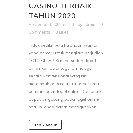
CASINO TERBAIK
TAHUN 2020
Posted at 13:06h
in
slots
by
admin
0
Comments
0
Likes
Tidak sedikit pula kalangan wanita
yang gemar untuk mengikuti perjudian
TOTO GELAP. Karena sudah dapat
dimainkan data togel online sgp
secara konvensional yang kini
merambah pada dunia internet untuk
bermain agen togel online. Dan untuk
dapat bergabung pada togel online
satu ini anda dapat menggunakan...
READ MORE