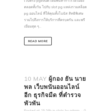
เว็บตรง pgสล็อต เดิมพันทำกำไรได้ไม่ยั้ง
ตลอดทั้งวัน ไปกับ slot pg แหล่งรวมสล็อต
pg ออนไลน์ ที่ให้คุณทั้งโบนัส สิทธิพิเศษ
รวมไปถึงการให้บริการที่ครบครัน และพรี
เมี่ยมสุด ๆ...
READ MORE
10 MAY
ผู้กอง ยัน นาย
พล เว็บพนันออนไลน์
อีก ธุรกิจมืด ที่ตำรวจ
พัวพัน
Posted at 15:16h
in
slots
by
admin
0