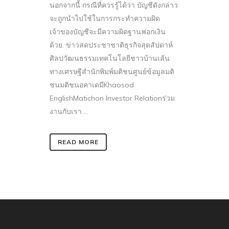
นอกจากนี้ กรณีที่ควรรู้ได้ว่า บัญชีดังกล่าว
จะถูกนำไปใช้ในการกระทำความผิด
เจ้าของบัญชีจะมีความผิดฐานฟอกเงิน
ด้วย. ข่าวสดประชาชาติธุรกิจสุดสัปดาห์
ศิลปวัฒนธรรมเทคโนโลยีชาวบ้านเส้น
ทางเศรษฐีสำนักพิมพ์มติชนศูนย์ข้อมูลมติ
ชนมติชนอคาเดมีKhaosod
EnglishMatichon Investor Relationร่วม
งานกับเรา....
READ MORE