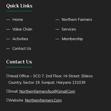
Quick Links
Home
Northern Farmers
Value Chain
Services
Activities
Membership
Contact Us
Contact Us
Head Office – SCO 7, 2nd Floor, Hi-Street, Eldeco
Country, Sector 19, Sonipat, Haryana 131039
Email :
Northernfarmersfpo@gmail.com
Website :
Northernfarmers.com