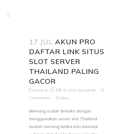
17 JUL
AKUN PRO
DAFTAR LINK SITUS
SLOT SERVER
THAILAND PALING
GACOR
Posted at 13:18h
in
slots
by
admin
0
Comments
0
Likes
Memang sudah terbukti dengan
menggunakan server slot Thailand
mudah menang ketika kita memulai