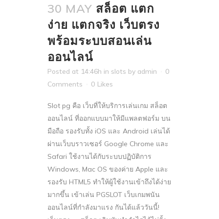
30 MAY
สล็อต แตก
ง่าย แตกจริง เว็บตรง
พร้อมระบบสอนเล่น
ออนไลน์
Posted at 14:46h
in
slots
by
admin
0
Comments
0
Likes
Slot pg คือ เว็บที่ให้บริการเล่นเกม สล็อต
ออนไลน์ ที่ออกแบบมาให้มีแพลตฟอร์ม บน
มือถือ รองรับทั้ง iOS และ Android เล่นได้
ผ่านเว็บบราวเซอร์ Google Chrome และ
Safari ใช้งานได้กับระบบปฏิบัติการ
Windows, Mac OS ของค่าย Apple และ
รองรับ HTML5 ทำให้ผู้ใช้งานเข้าถึงได้ง่าย
มากขึ้น เข้าเล่น PGSLOT เว็บเกมพนัน
ออนไลน์ที่กำลังมาแรง กันได้แล้ววันนี้!